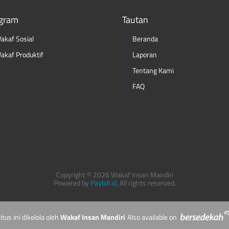
gram
Tautan
akaf Sosial
Beranda
akaf Produktif
Laporan
Tentang Kami
FAQ
Copyright © 2026 Wakaf Insan Mandiri
Powered by
Paybill.id
. All rights reserved.
itus ini dikelola oleh
Wakaf Insan Mandiri
Also available on